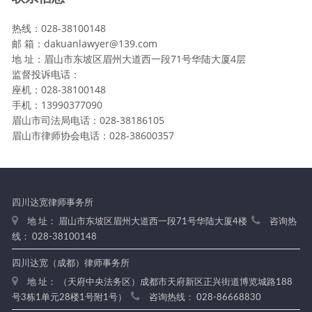
热线：028-38100148
邮 箱：dakuanlawyer@139.com
地 址：眉山市东坡区眉州大道西一段71号华陆大厦4层
监督投诉电话：
座机：028-38100148
手机：13990377090
眉山市司法局电话：028-38186105
眉山市律师协会电话：028-38600357
四川达宽律师事务所
地 址： 眉山市东坡区眉州大道西一段71号华陆大厦4楼
咨询热
线： 028-38100148
四川达宽（成都）律师事务所
地 址： （天府中央法务区）成都市天府新区正兴街道博览城路188
号3栋1单元28楼1号附1号）
咨询热线： 028-86668830