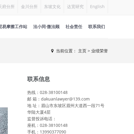
天府分所
金川分所
东坡文化
达宽研究
English
贸易摩擦工作站
法小同·微法顾
社会责任
联系我们
当前位置：
主页
> 业绩荣誉
联系信息
热线：028-38100148
邮 箱：dakuanlawyer@139.com
地 址：眉山市东坡区眉州大道西一段71号
华陆大厦4层
监督投诉电话：
座机：028-38100148
手机：13990377090