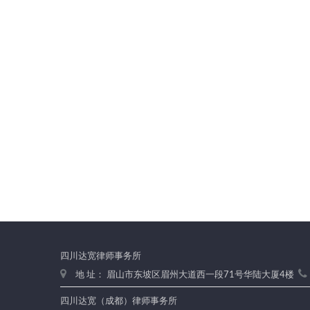
四川达宽律师事务所
地 址： 眉山市东坡区眉州大道西一段71号华陆大厦4楼
四川达宽（成都）律师事务所