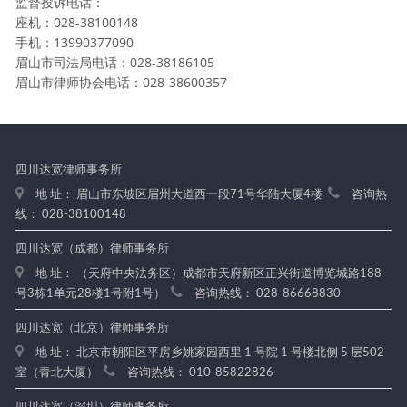
监督投诉电话：
座机：028-38100148
手机：13990377090
眉山市司法局电话：028-38186105
眉山市律师协会电话：028-38600357
四川达宽律师事务所
地 址： 眉山市东坡区眉州大道西一段71号华陆大厦4楼
咨询热
线： 028-38100148
四川达宽（成都）律师事务所
地 址： （天府中央法务区）成都市天府新区正兴街道博览城路188
号3栋1单元28楼1号附1号）
咨询热线： 028-86668830
四川达宽（北京）律师事务所
地 址： 北京市朝阳区平房乡姚家园西里 1 号院 1 号楼北侧 5 层502
室（青北大厦）
咨询热线： 010-85822826