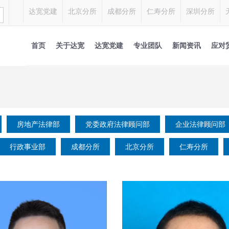
达宽党建
北京分所
成都分所
仁寿分所
深圳分所
首页
关于达宽
达宽党建
专业团队
新闻资讯
应对
房地产法律部
党委政府法律顾问部
企业法律顾问部
行政事业部
成都分所
北京分所
仁寿分所