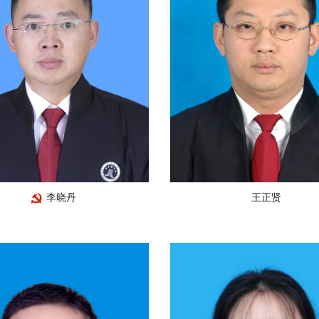
李晓丹
王正贤