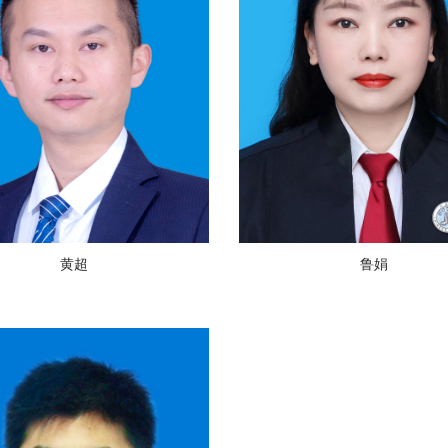
黄超
鲁娟