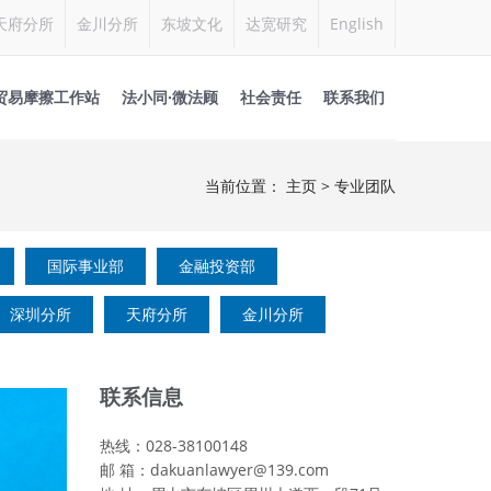
天府分所
金川分所
东坡文化
达宽研究
English
贸易摩擦工作站
法小同·微法顾
社会责任
联系我们
当前位置：
主页
>
专业团队
国际事业部
金融投资部
深圳分所
天府分所
金川分所
联系信息
热线：028-38100148
邮 箱：dakuanlawyer@139.com