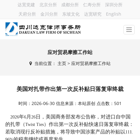
达宽党建
北京分所
成都分所
仁寿分所
深圳分所
天府分所
金川分所
东坡文化
达宽研究
English
应对贸易摩擦工作站
当前位置：
主页
> 应对贸易摩擦工作站
美国对扎带作出第一次反补贴日落复审终裁
时间：2026-06-30 信息来源：本站原创 点击数：501
年
月
日，美国商务部发布公告称，对进口自中国
2026
6
26
的扎带（
）作出第一次反补贴快速日落复审终裁：
Twist Ties
若取消现行反补贴措施，将导致中国涉案产品的补贴以
111.
的税率继续或再度发生。
96%