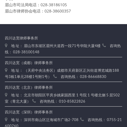
眉山市司法局电话：028-38186105
眉山市律师协会电话：028-38600357
四川达宽律师事务所
地 址： 眉山市东坡区眉州大道西一段71号华陆大厦4楼
咨询热
线： 028-38100148
四川达宽（成都）律师事务所
地 址： （天府中央法务区）成都市天府新区正兴街道博览城路188
号3栋1单元28楼1号附1号）
咨询热线： 028-86668830
四川达宽（北京）律师事务所
地 址： 北京市朝阳区平房乡姚家园西里 1 号院 1 号楼北侧 5 层502
室（青北大厦）
咨询热线： 010-85822826
四川达宽（深圳）律师事务所
地 址： 深圳市南山区泛海城市广场2-708
咨询热线： 0755-21
600760