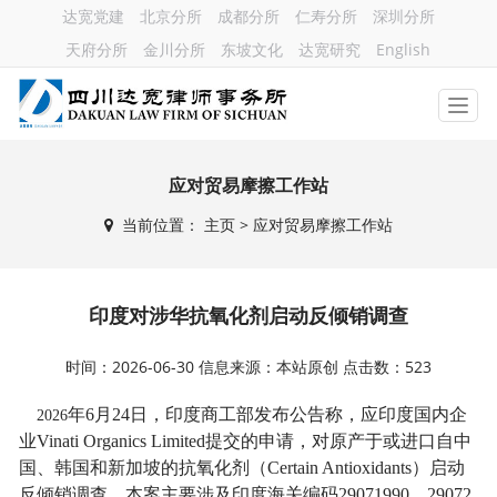
达宽党建
北京分所
成都分所
仁寿分所
深圳分所
天府分所
金川分所
东坡文化
达宽研究
English
应对贸易摩擦工作站
当前位置：
主页
> 应对贸易摩擦工作站
印度对涉华抗氧化剂启动反倾销调查
时间：2026-06-30 信息来源：本站原创 点击数：523
年
6
月
24
日，印度商工部发布公告称，应印度国内企
2026
业
Vinati Organics Limited
提交的申请，对原产于或进口自中
国、韩国和新加坡的抗氧化剂（
Certain Antioxidants
）启动
反倾销调查。本案主要涉及印度海关编码
29071990
、
29072