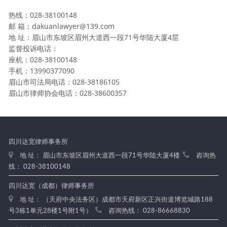
热线：028-38100148
邮 箱：dakuanlawyer@139.com
地 址：眉山市东坡区眉州大道西一段71号华陆大厦4层
监督投诉电话：
座机：028-38100148
手机：13990377090
眉山市司法局电话：028-38186105
眉山市律师协会电话：028-38600357
四川达宽律师事务所
地 址： 眉山市东坡区眉州大道西一段71号华陆大厦4楼
咨询热
线： 028-38100148
四川达宽（成都）律师事务所
地 址： （天府中央法务区）成都市天府新区正兴街道博览城路188
号3栋1单元28楼1号附1号）
咨询热线： 028-86668830