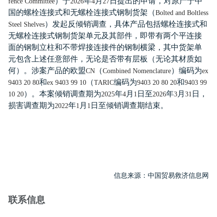
）于
年
月
日提出的申请，对原产于中
fence Committee
2026
4
27
国的螺栓连接式和无螺栓连接式钢制货架（
Bolted and Boltless
）发起反倾销调查，具体产品包括螺栓连接式和
Steel Shelves
无螺栓连接式钢制货架单元及其部件，即带有两个平连接
面的钢制立柱和不带焊接连接件的钢制横梁，其中货架单
元包含上述任意部件，无论是否带有层板（无论其材质如
何）。涉案产品的欧盟
（
）编码为
CN
Combined Nomenclature
ex
和
（
编码为
和
9403 20 80
ex 9403 99 10
TARIC
9403 20 80 20
9403 99
）。本案倾销调查期为
年
月
日至
年
月
日，
10 20
2025
4
1
2026
3
31
损害调查期为
年
月
日至倾销调查期结束。
2022
1
1
信息来源：中国贸易救济信息网
联系信息