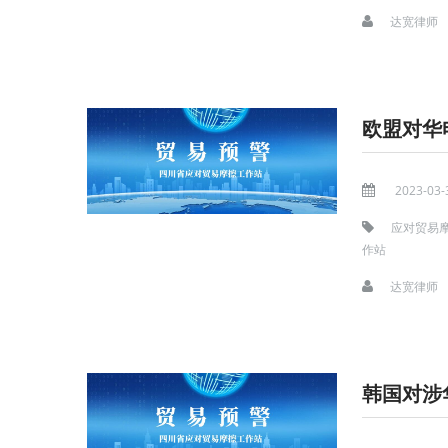
达宽律师
欧盟对华
2023-03-
应对贸易
作站
达宽律师
韩国对涉