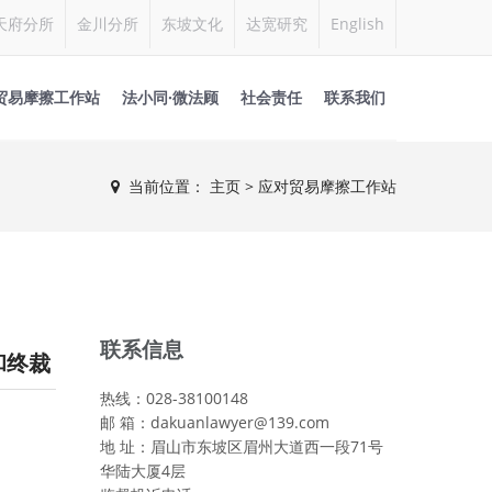
天府分所
金川分所
东坡文化
达宽研究
English
贸易摩擦工作站
法小同·微法顾
社会责任
联系我们
当前位置：
主页
>
应对贸易摩擦工作站
联系信息
和终裁
热线：028-38100148
邮 箱：dakuanlawyer@139.com
地 址：眉山市东坡区眉州大道西一段71号
华陆大厦4层