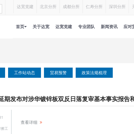
达宽党建
北京分所
成都分所
仁寿分所
深圳分所
首页
关于达宽
达宽党建
专业团队
新闻资讯
应对
工作站动态
贸易预警
政策法规梳理
延期发布对涉华镀锌板双反日落复审基本事实报告
31
查看详细
摩擦工