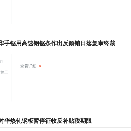
华手锯用高速钢锯条作出反倾销日落复审终裁
31
查看详细
摩擦工
对华热轧钢板暂停征收反补贴税期限