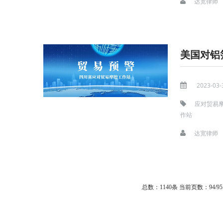
达宽律师
美国对铝
2023-03-
应对贸易
作站
达宽律师
总数：1140条
当前页数：
94
/95