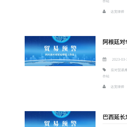
作站
达宽律师
阿根廷对
2023-03-
应对贸易
作站
达宽律师
巴西延长