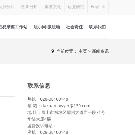
天府分所
金川分所
东坡文化
达宽研究
English
贸易摩擦工作站
法小同·微法顾
社会责任
联系我们
当前位置：
主页
>
新闻资讯
联系信息
热线：028-38100148
邮 箱：dakuanlawyer@139.com
地 址：眉山市东坡区眉州大道西一段71号
华陆大厦4层
监督投诉电话：
座机：028-38100148