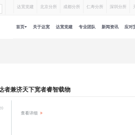
达宽党建
北京分所
成都分所
仁寿分所
深圳分所
首页
关于达宽
达宽党建
专业团队
新闻资讯
应对
达者兼济天下宽者睿智载物
20
查看详细