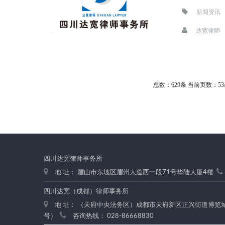
新闻资讯
达宽律师
总数：629条
当前页数：
53
四川达宽律师事务所
地 址： 眉山市东坡区眉州大道西一段71号华陆大厦4楼
四川达宽（成都）律师事务所
地 址： （天府中央法务区）成都市天府新区正兴街道博览城路
号）
咨询热线： 028-86668830