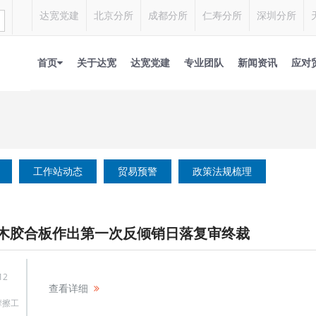
达宽党建
北京分所
成都分所
仁寿分所
深圳分所
首页
关于达宽
达宽党建
专业团队
新闻资讯
应对
工作站动态
贸易预警
政策法规梳理
木胶合板作出第一次反倾销日落复审终裁
12
查看详细
摩擦工