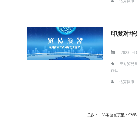
达宽律师
印度对华
2023-04-
应对贸易
作站
达宽律师
总数：1133条
当前页数：
92
/95