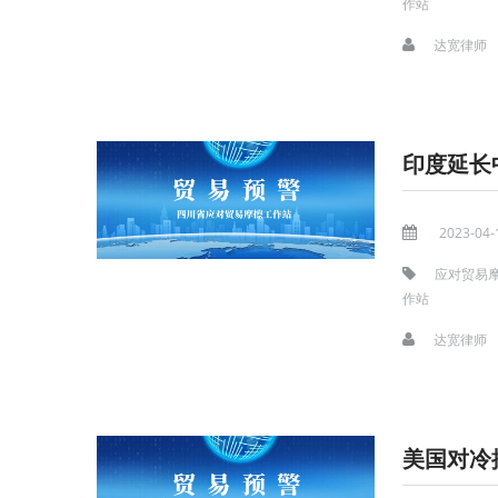
作站
达宽律师
印度延长
2023-04-
应对贸易
作站
达宽律师
美国对冷