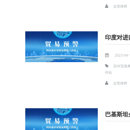
达宽律师
印度对进
2023-04-
应对贸易
作站
达宽律师