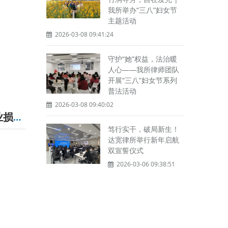
我所举办“三八”妇女节
主题活动
2026-03-08 09:41:24
守护“她”权益，法治暖
人心——我所律师团队
开展“三八”妇女节系列
普法活动
2026-03-08 09:40:02
美国国际贸易委员会对曲别针作出第五次反倾销日落复审产业损害终裁
笃行实干，破局新生！
达宽律所举行新年启航
双宣誓仪式
2026-03-06 09:38:51