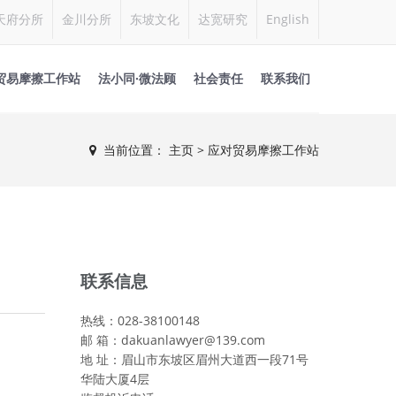
天府分所
金川分所
东坡文化
达宽研究
English
贸易摩擦工作站
法小同·微法顾
社会责任
联系我们
当前位置：
主页
>
应对贸易摩擦工作站
联系信息
热线：028-38100148
邮 箱：dakuanlawyer@139.com
地 址：眉山市东坡区眉州大道西一段71号
华陆大厦4层