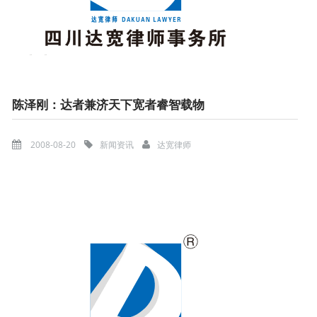
陈泽刚：达者兼济天下宽者睿智载物
2008-08-20
新闻资讯
达宽律师